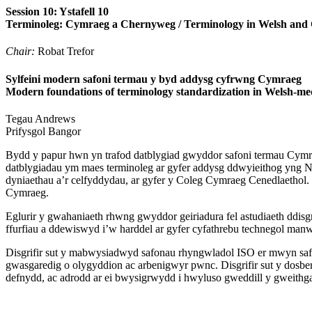
Session 10: Ystafell 10
Terminoleg: Cymraeg a Chernyweg / Terminology in Welsh and
Chair:
Robat Trefor
Sylfeini modern safoni termau y byd addysg cyfrwng Cymraeg
Modern foundations of terminology standardization in Welsh-m
Tegau
Andrews
Prifysgol Bangor
Bydd y papur hwn yn trafod datblygiad gwyddor safoni termau Cymr
datblygiadau ym maes terminoleg ar gyfer addysg ddwyieithog yng Ng
dyniaethau a’r celfyddydau, ar gyfer y Coleg Cymraeg Cenedlaethol.
Cymraeg.
Eglurir y gwahaniaeth rhwng gwyddor geiriadura fel astudiaeth ddisgri
ffurfiau a ddewiswyd i’w harddel ar gyfer cyfathrebu technegol manw
Disgrifir sut y mabwysiadwyd safonau rhyngwladol ISO er mwyn saf
gwasgaredig o olygyddion ac arbenigwyr pwnc. Disgrifir sut y dosber
defnydd, ac adrodd ar ei bwysigrwydd i hwyluso gweddill y gweith