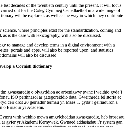
ast decades of the twentieth century until the present. It will focus
k carried out for the Coleg Cymraeg Cenedlaethol in a wide range of
tionary will be explored, as well as the way in which they contribute
 science, where principles exist for the standardization, coining and
as is the case with lexicography, will also be discussed.
ology to manage and develop terms in a digital environment with a
tes, portals and apps, will also be reported upon, and statistics
t domains will also be discussed.
velop a Cornish dictionary
 tîm gwasgaredig o olygyddion ac arbenigwyr pwnc i weithio gyda’i
fonau ISO perthnasol ar gategoreiddio data. Gweithreda fel storfa ac
ryd ceir dros 20 geiriadur termau yn Maes T, gyda’r geiriaduron a
n o Eiriadur yr Academi.
nc Cymru wrth weithio mewn amgylcheddau gwasgaredig, heb brosesau
iad ar gyfer yr Akademi Kernywek. Gwnaed addasiadau i’r system gan