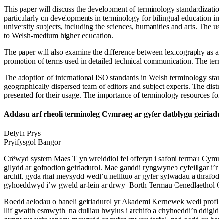
This paper will discuss the development of terminology standardization
particularly on developments in terminology for bilingual education i
university subjects, including the sciences, humanities and arts. The
to Welsh-medium higher education.
The paper will also examine the difference between lexicography as a d
promotion of terms used in detailed technical communication. The term
The adoption of international ISO standards in Welsh terminology stan
geographically dispersed team of editors and subject experts. The distr
presented for their usage. The importance of terminology resources for
Addasu arf rheoli terminoleg Cymraeg ar gyfer datblygu geiria
Delyth
Prys
Pryifysgol Bangor
Crëwyd system Maes T yn wreiddiol fel offeryn i safoni termau Cymr
gilydd ar gofnodion geiriadurol. Mae ganddi ryngwyneb cyfeillgar i’r 
archif, gyda rhai meysydd wedi’u neilltuo ar gyfer sylwadau a thrafo
gyhoeddwyd i’w gweld ar-lein ar drwy Borth Termau Cenedlaethol Cym
Roedd aelodau o baneli geiriadurol yr Akademi Kernewek wedi prof
llif gwaith esmwyth, na dulliau hwylus i archifo a chyhoeddi’n ddi