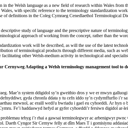
 in the Welsh language as a new field of research within Wales from the l
n Wales, with specific reference to the terminology standardization wor
 use of definitions in the Coleg Cymraeg Cenedlaethol Terminological Dic
escriptive study of language and the prescriptive nature of terminology
inological approach of working from the concept, rather than the word, 
dardization work will be described, as will the use of the latest techn
ibution of terminological products through different media, such as websi
 facilitating other Welsh-medium activity in technological and specialis
dur Cernyweg Adapting a Welsh terminology management tool to de
aeg. Mae’n system ddigidol sy’n gweithio dros y we er mwyn galluogi
defnyddiwr, gyda chronfa ddata y tu cefn iddo sy’n cydymffurfio i’r sa
daethau mewnol, ac eraill wedi'u bwriadu i gael eu cyhoeddi. Ar hyn o b
ru. Fe’i haddaswyd hefyd ar gyfer cyhoeddi’r fersiwn digidol ar-lei
i problemau tebyg i’r rhai a gawsai terminolegwyr ac arbenigwyr pw
gidol. Daeth Cyngor Sir Cernyw felly at dîm Maes T i gomisiynu addas