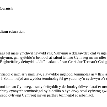
 Cornish
edium education
aeg fel maes ymchwil newydd yng Nghymru o ddegawdau olaf yr ugeinf
hymru, gan gyfeirio’n benodol at safoni termau Cymraeg mewn nifer h
 Enghreifftir y defnydd o ddiffiniadau o fewn Geiriadur Termau’r Col
fiadol o iaith ar y naill law, a gwyddor ragnodol terminoleg ar y llaw
l. Sonnir hefyd am wyddor terminoleg fel gwyddor sy’n cychwyn o’r cy
oni termau Cymraeg, a sut y defnyddir y dechnoleg ddiweddaraf er mw
thir y cynnyrch terminolegol sy’n deillio o hyn drwy sawl cyfrwng gw
garedd cyfrwng Cymraeg mewn parthau technegol ac arbenigol.