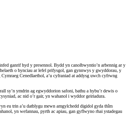
ed ganrif hyd y presennol. Bydd yn canolbwyntio’n arbennig ar y
elaeth o bynciau ar lefel prifysgol, gan gynnwys y gwyddorau, y
eg Cymraeg Cenedlaethol, a’u cyfraniad at addysg uwch cyfrwng
 arall sy’n ymdrin ag egwyddorion safoni, bathu a hybu’r dewis o
syniad, ac nid o’r gair, yn wahanol i wyddor geiriadura.
yn eu trin a’u datblygu mewn amgylchedd digidol gyda thîm
ahanol, yn wefannau, pyrth ac apiau, gan gyflwyno rhai ystadegau